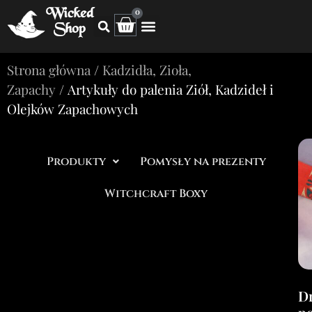
Wicked
0
Shop
Strona główna
/
Kadzidła, Zioła,
Zapachy
/ Artykuły do palenia Ziół, Kadzideł i
Olejków Zapachowych
Produkty
Pomysły na prezenty
Witchcraft Boxy
D