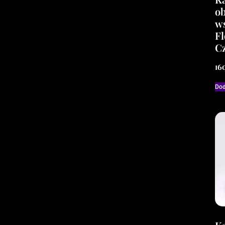
o
w
Fl
Cz
16
Dod