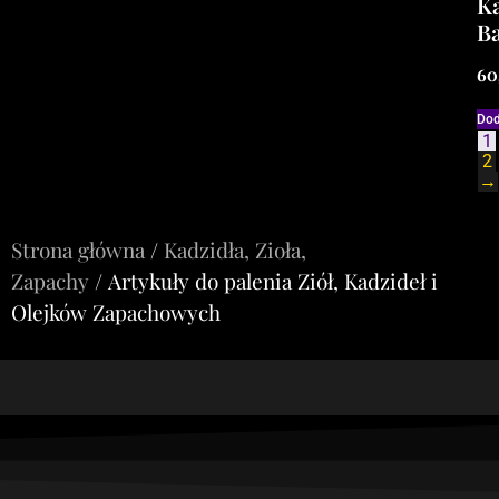
Ka
B
60
Dod
1
2
→
Strona główna
/
Kadzidła, Zioła,
Zapachy
/ Artykuły do palenia Ziół, Kadzideł i
Olejków Zapachowych