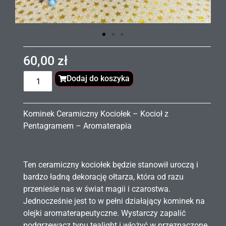
60,00
zł
Dodaj do koszyka
Kominek Ceramiczny Kociołek – Kocioł z
Pentagramem – Aromaterapia
Ten ceramiczny kociołek będzie stanowił uroczą i
bardzo ładną dekorację ołtarza, która od razu
przeniesie nas w świat magii i czarostwa.
Jednocześnie jest to w pełni działający kominek na
olejki aromaterapeutyczne. Wystarczy zapalić
podgrzewacz typu tealight i włożyć w przeznaczone