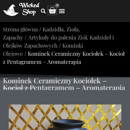
Wicked
0
Shop
Strona główna
/
Kadzidła, Zioła,
Zapachy
/
Artykuły do palenia Ziół, Kadzideł i
Olejków Zapachowych
/
Kominki
Olejowe
/ Kominek Ceramiczny Kociołek – Kocioł
z Pentagramem – Aromaterapia
Kominek Ceramiczny Kociołek –
Kocioł z Pentagramem – Aromaterapia