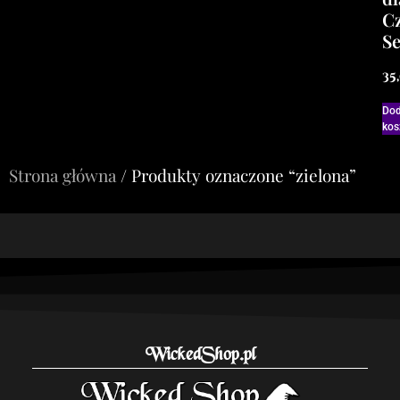
C
Se
35
Dod
kos
Strona główna
/ Produkty oznaczone “zielona”
WickedShop.pl