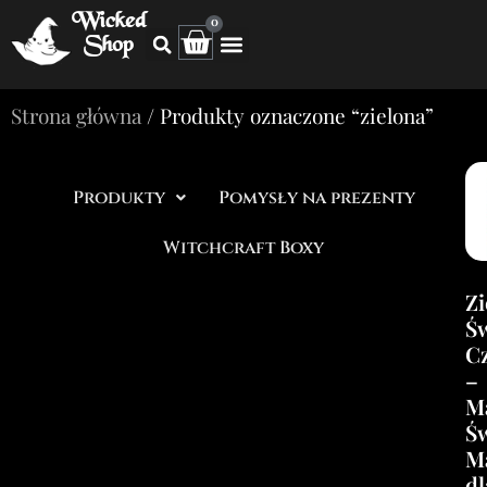
Wicked
0
Shop
Strona główna
/ Produkty oznaczone “zielona”
Produkty
Pomysły na prezenty
Witchcraft Boxy
Zi
Ś
C
–
M
Ś
Ma
dl