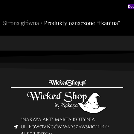
Dod
Strona główna
/ Produkty oznaczone “tkanina”
WickedShop.pl
"NAKAYA ART" MARTA KOTYNIA
ul. Powstańców Warszawskich 14/7
41-902 Bytom