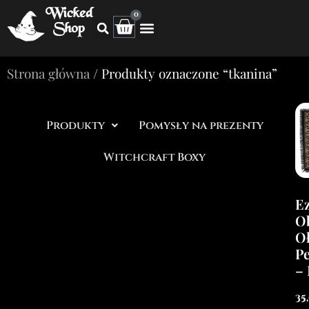
Wicked
0
Shop
Strona główna
/ Produkty oznaczone “tkanina”
Produkty
Pomysły na prezenty
Witchcraft Boxy
Ez
O
Oł
P
– 
35