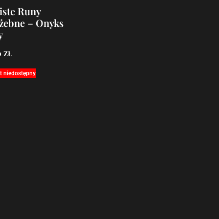
iste Runy
żebne – Onyks
y
0
zł
t niedostępny