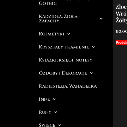
Gothic
Złoc
Wró
Kadzidła, Zioła,
Żółt
Zapachy
110,0
Kosmetyki
Produk
Kryształy i kamienie
Książki, księgi, notesy
Ozdoby i Dekoracje
Radiestezja, Wahadełka
Inne
Runy
Świece