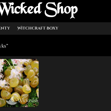
Wicked Shop
enty
Witchcraft Boxy
yks”