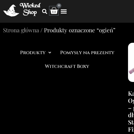
Wicked
0
Shop
Strona główna
/ Produkty oznaczone “ogień”
Produkty
Pomysły na prezenty
Witchcraft Boxy
Ka
Og
–
dł
S
Fi