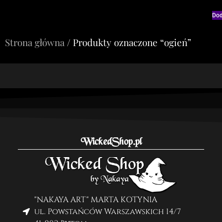
Dod
Strona główna
/ Produkty oznaczone “ogień”
WickedShop.pl
"NAKAYA ART" MARTA KOTYNIA
ul. Powstańców Warszawskich 14/7