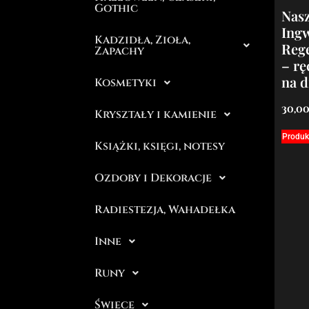
Gothic
Nasz
Ing
Kadzidła, Zioła,
Rege
Zapachy
– rę
na 
Kosmetyki
30,0
Kryształy i kamienie
Produk
Książki, księgi, notesy
Ozdoby i Dekoracje
Radiestezja, Wahadełka
Inne
Runy
Świece