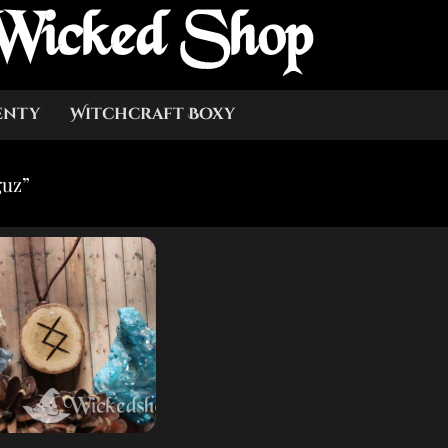
Wicked Shop
enty
Witchcraft Boxy
guz”