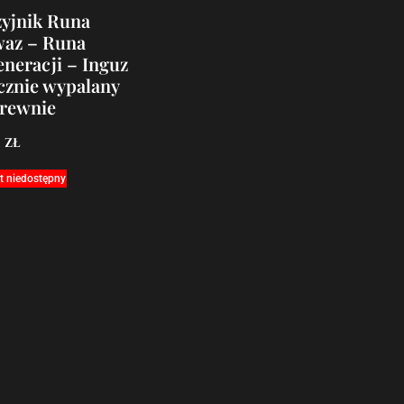
yjnik Runa
waz – Runa
neracji – Inguz
cznie wypalany
drewnie
0
zł
t niedostępny