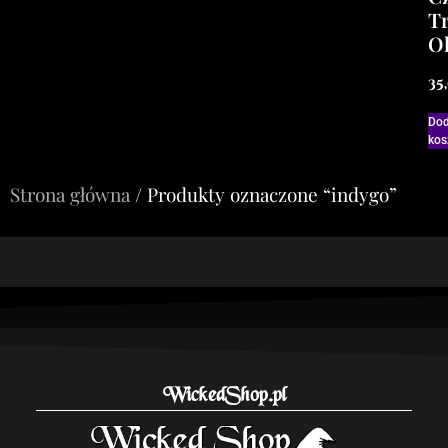
Tr
O
35
Dod
kos
Strona główna
/ Produkty oznaczone “indygo”
WickedShop.pl