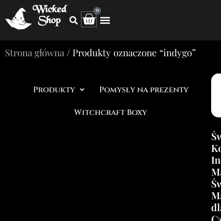
Wicked
0
Shop
Strona główna
/ Produkty oznaczone “indygo”
Produkty
Pomysły na prezenty
Witchcraft Boxy
Ś
Ko
In
M
Ś
Ma
dl
C