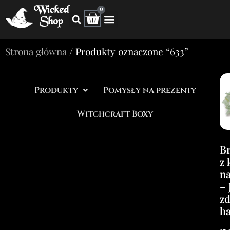
Wicked
0
Shop
Strona główna
/ Produkty oznaczone “633”
Produkty
Pomysły na prezenty
Witchcraft Boxy
Br
z 
na
– 
zd
h