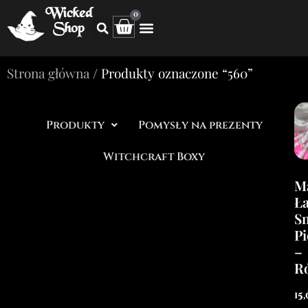
Wicked
0
Shop
Strona główna
/ Produkty oznaczone “560”
Produkty
Pomysły na prezenty
Witchcraft Boxy
Ma
Ł
S
P
–
R
15