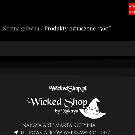
Pro
nie
Strona główna
/ Produkty oznaczone “560”
WickedShop.pl
"NAKAYA ART" MARTA KOTYNIA
ul. Powstańców Warszawskich 14/7