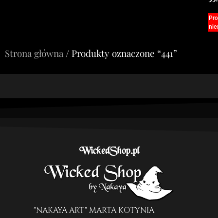
Pro
nie
Strona główna
/ Produkty oznaczone “441”
WickedShop.pl
"NAKAYA ART" MARTA KOTYNIA