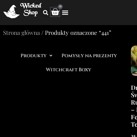
Wicked
0
Shop
Strona główna
/ Produkty oznaczone “441”
Produkty
Pomysły na prezenty
Witchcraft Boxy
D
Ś
R
–
F
Te
35