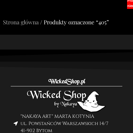
Pro
nie
Strona główna
/ Produkty oznaczone “405”
WickedShop.pl
"NAKAYA ART" MARTA KOTYNIA
ul. Powstańców Warszawskich 14/7
41-902 Bytom