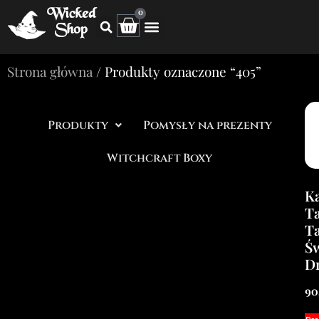
Wicked
0
Shop
Strona główna
/ Produkty oznaczone “405”
Produkty
Pomysły na prezenty
Witchcraft Boxy
Ka
Ta
Ta
Św
D
90