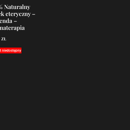
% Naturalny
ek eteryczny –
enda –
materapia
0
zł
t niedostępny