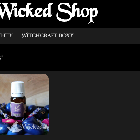
Wicked Shop
enty
Witchcraft Boxy
8”