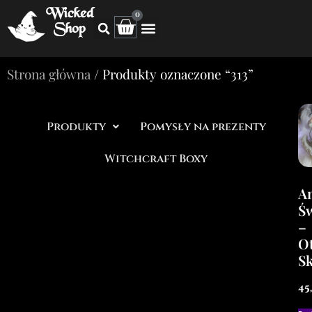
Wicked
0
Shop
Strona główna
/ Produkty oznaczone “313”
Produkty
Pomysły na prezenty
Witchcraft Boxy
An
Ś
–
Ot
Sk
45