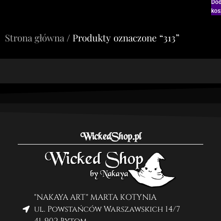
Dod
kos
Strona główna
/ Produkty oznaczone “313”
WickedShop.pl
"NAKAYA ART" MARTA KOTYNIA
ul. Powstańców Warszawskich 14/7
41-902 Bytom