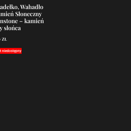
adełko, Wahadło
amień Słoneczny
nstone – kamień
y słońca
0
zł
t niedostępny