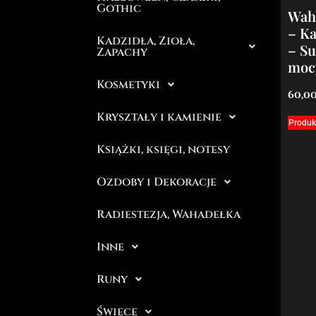
Gothic
Wah
– K
Kadzidła, Zioła,
– Su
Zapachy
moc
Kosmetyki
60,0
Kryształy i kamienie
Produk
Książki, księgi, notesy
Ozdoby i Dekoracje
Radiestezja, Wahadełka
Inne
Runy
Świece