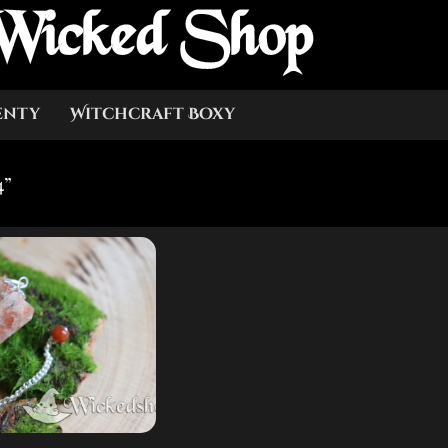
Wicked Shop
enty
Witchcraft Boxy
4”