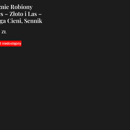
znie Robiony
s – Złoto i Las –
ga Cieni, Sennik
0
zł
t niedostępny