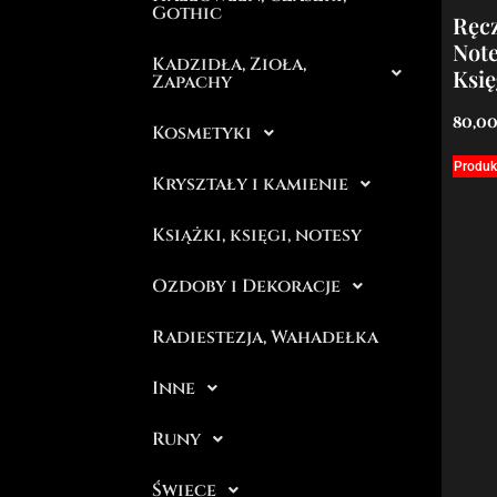
Gothic
Ręc
Note
Kadzidła, Zioła,
Księ
Zapachy
80,0
Kosmetyki
Produk
Kryształy i kamienie
Książki, księgi, notesy
Ozdoby i Dekoracje
Radiestezja, Wahadełka
Inne
Runy
Świece