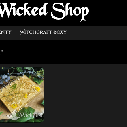
Wicked Shop
enty
Witchcraft Boxy
2”