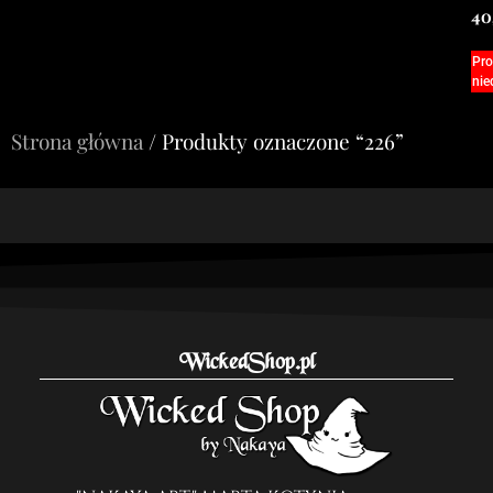
40
Pro
nie
Strona główna
/ Produkty oznaczone “226”
WickedShop.pl