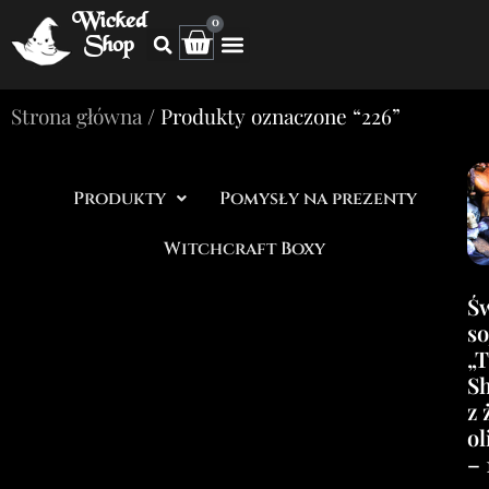
Wicked
0
Shop
Strona główna
/ Produkty oznaczone “226”
Produkty
Pomysły na prezenty
Witchcraft Boxy
Ś
s
„
S
z 
o
–