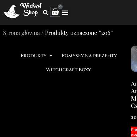
Wicked
0
Shop
Strona główna
/ Produkty oznaczone “206”
Produkty
Pomysły na prezenty
Witchcraft Boxy
A
A
M
C
20
Pro
nie