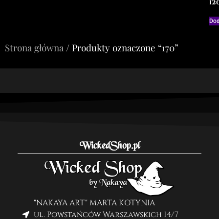
12
Dod
Strona główna
/ Produkty oznaczone “170”
WickedShop.pl
"NAKAYA ART" MARTA KOTYNIA
ul. Powstańców Warszawskich 14/7