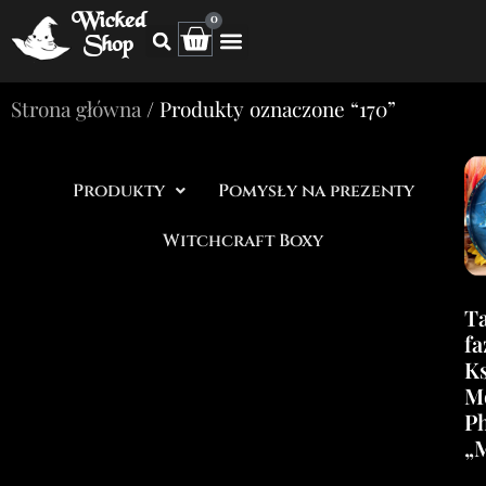
Wicked
0
Shop
Strona główna
/ Produkty oznaczone “170”
Produkty
Pomysły na prezenty
Witchcraft Boxy
Ta
fa
Ks
M
Ph
„