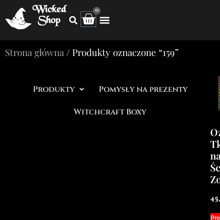
Wicked
0
Shop
Strona główna
/ Produkty oznaczone “159”
Produkty
Pomysły na prezenty
Witchcraft Boxy
O
T
n
Śc
Z
45
Pro