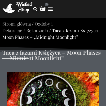
Wicked
0
Shop
Strona główna
/
Ozdoby i
Dekoracje
/
Rękodzieło
/ Taca z fazami Księżyca –
Moon Phases – „Midnight Moonlight”
Taca z fazami Księżyca – Moon Phases
– „Midnight Moonlight”