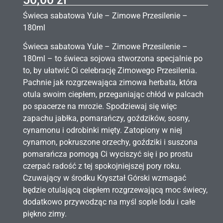
Świeca sabatowa Yule – Zimowe Przesilenie –
180ml
Świeca sabatowa Yule – Zimowe Przesilenie –
180ml – to świeca sojowa stworzona specjalnie po
to, by ułatwić Ci celebrację Zimowego Przesilenia.
Pachnie jak rozgrzewająca zimowa herbata, która
otula swoim ciepłem, przeganiając chłód w palcach
po spacerze na mrozie. Spodziewaj się więc
zapachu jabłka, pomarańczy, goździków, sosny,
cynamonu i odrobinki mięty. Zatopiony w niej
cynamon, pokruszone orzechy, goździki i suszona
pomarańcza pomogą Ci wyciszyć się i po prostu
czerpać radość z tej spokojniejszej pory roku.
Czuwający w środku Kryształ Górski wzmagać
będzie otulającą ciepłem rozgrzewającą moc świecy,
dodatkowo przywodząc na myśl sople lodu i całe
piękno zimy.