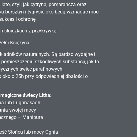
k lato, czyli jak cytryna, pomarańcza oraz
u bursztyn i tygrysie oko będą wzmagać moc
sukces i ochronę.
h słoiczkach z przykrywką.
ełni Księżyca.
składników naturalnych. Są bardzo wydajne i
w pomieszczeniu szkodliwych substancji, jak to
sycznych świec parafinowych.
o około 25h przy odpowiedniej dbałości o
magiczne świecy Litha:
tha lub Lughnasadh
zania swojej mocy
necznego – Manipura
ześć Słońcu lub mocy Ognia