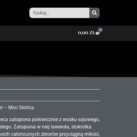
0
0,00
zł
ml – Moc Słońca
wieca zatopiona połowicznie z wosku sojowego,
lego. Zatopiona w niej lawenda, stokrotka
 moich całorocznych zbiorów przyciągną miłość,