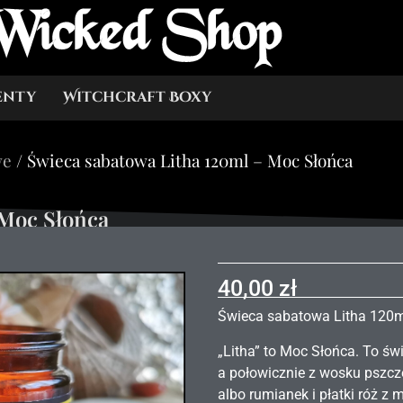
Wicked Shop
enty
Witchcraft Boxy
we
/ Świeca sabatowa Litha 120ml – Moc Słońca
 Moc Słońca
40,00
zł
Świeca sabatowa Litha 120
„Litha” to Moc Słońca. To ś
a połowicznie z wosku pszcze
albo rumianek i płatki róż z