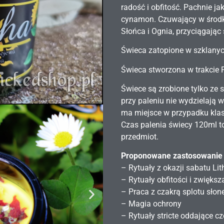
radość i obfitość. Pachnie ja
cynamon. Czuwający w środk
Słońca i Ognia, przyciągając 
Świeca zatopione w szklanyc
Świeca stworzona w trakcie P
Świece są zrobione tylko ze 
przy paleniu nie wydzielają 
ma miejsce w przypadku kla
Czas palenia świecy 120ml t
przedmiot.
Proponowane zastosowanie 
– Rytuały z okazji sabatu Li
– Rytuały obfitości i zwięks
– Praca z czakrą splotu sło
– Magia ochrony
– Rytuały stricte oddające c