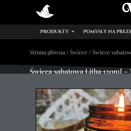
Produkty
Pomysły na prez
Strona główna
/
Świece
/
Świece sabato
Świeca sabatowa Litha 120ml –