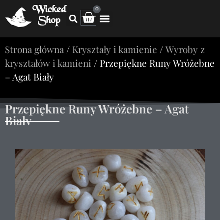
Wicked
0
Shop
Strona główna
/
Kryształy i kamienie
/
Wyroby z
kryształów i kamieni
/ Przepiękne Runy Wróżebne
– Agat Biały
Przepiękne Runy Wróżebne – Agat
Biały