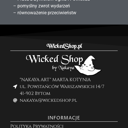
– pomyślny zwrot wydarzeń
– równoważenie przeciwieństw
WickedShop.pl
"NAKAYA ART" MARTA KOTYNIA
ul. Powstańców Warszawskich 14/7
41-902 Bytom
nakaya@wickedshop.pl
INFORMACJE
Polityka Prywatności