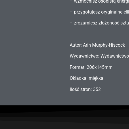
– wzmocnisz osobistą energi
– przygotujesz oryginalne eliks
– zrozumiesz złożoność sztu
Autor: Arin Murphy-Hiscock
Wydawnictwo: Wydawnictwo
Format: 206x145mm
Okładka: miękka
Ilość stron: 352