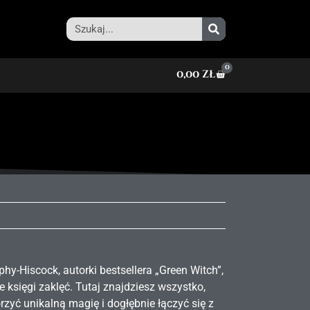
0
0,00
zł
hy-Hiscock, autorki bestsellera „Green Witch”,
księgi zaklęć. Tutaj znajdziesz wszystko,
rzyć unikalną magię i dogłębnie łączyć się z