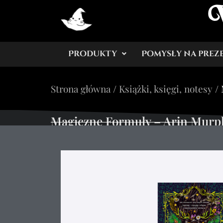
Produkty
Pomysły na prez
Strona główna
/
Książki, księgi, notesy
/ 
Magiczne Formuły – Arin Murp