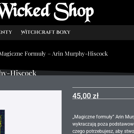
Wicked Shop
enty
Witchcraft Boxy
Magiczne Formuły – Arin Murphy-Hiscock
hy-Hiscock
45,00
zł
„Magiczne formuły” Arin Murp
wykraczają poza podstawowe 
czego potrzebujesz, aby stwo