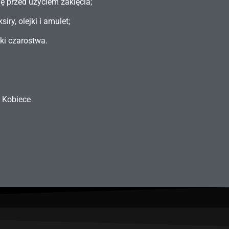
ę przed użyciem zaklęcia;
iry, olejki i amulet;
ki czarostwa.
 Kobiece