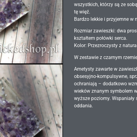
wszystkich, którzy są ze sob
tę więź.
Bardzo lekkie i przyjemne w
Rozmiar zawieszki: dwa pro
kształtem połówki serca.
Kolor: Przezroczysty z natu
W zestawie z czarnym rzemie
Ametysty zawarte w zawiesz
obsesyjno-kompulsywne, sprz
ochraniają – dodatkowo wzm
wieków znanym symbolem wz
wyższe poziomy. Wspaniały s
oddania.