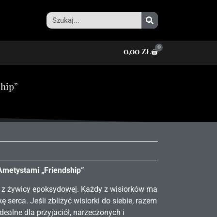
0
0,00
zł
hip”
metystami „Friendship”
z żywicy epoksydowej. Każdy z wisiorków ma
 serca. Jeśli zbliżyć wisiorki do siebie, razem
dealne dla przyjaciół, narzeczonych i