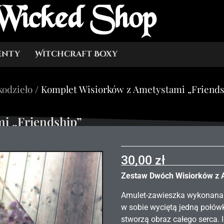
Wicked Shop
enty
Witchcraft Boxy
kodzieło
/ Komplet Wisiorków z Ametystami „Friends
i „Friendship”
30,00
zł
Zestaw Dwóch Wisiorków z A
Amulet-zawieszka wykonana 
w sobie wyciętą jedną połówkę
stworzą obraz całego serca. I