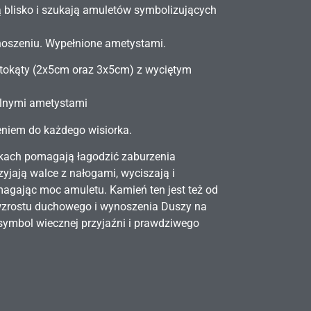
ą blisko i szukają amuletów symbolizujących
 noszeniu. Wypełnione ametystami.
stokąty (2x5cm oraz 3x5cm) z wyciętym
ralnymi ametystami
niem do każdego wisiorka.
kach pomagają łagodzić zaburzenia
yjają walce z nałogami, wyciszają i
agając moc amuletu. Kamień ten jest też od
rostu duchowego i wynoszenia Duszy na
ymbol wiecznej przyjaźni i prawdziwego