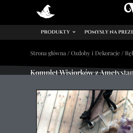
Produkty
Pomysły na prez
Strona główna
/
Ozdoby i Dekoracje
/
Rę
Komplet Wisiorków z Ametystam