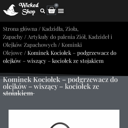
Wicked
0
Shop
Strona główna
/
Kadzidła, Zioła,
Zapachy
/
Artykuły do palenia Ziół, Kadzideł i
Olejków Zapachowych
/
Kominki
Olejowe
/ Kominek Kociołek – podgrzewacz do
olejków – wiszący – kociołek ze stojakiem
Kominek Kociołek – podgrzewacz do
olejków – wiszący – kociołek ze
stojakiem