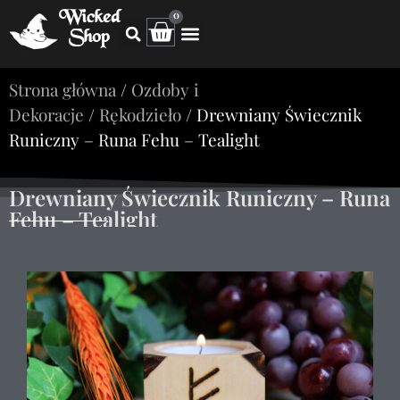
Wicked
0
Shop
Strona główna
/
Ozdoby i
Dekoracje
/
Rękodzieło
/ Drewniany Świecznik
Runiczny – Runa Fehu – Tealight
Drewniany Świecznik Runiczny – Runa
Fehu – Tealight