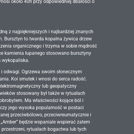
ynosi około 40h przy odpowiedniej dbałości o
dną z najpiękniejszych i najbardziej znanych
em. Bursztyn to twarda kopalna żywica drzew
dzenia organicznego i trzyma w sobie mądrość
ce kamienia łupanego stosowano bursztyny
m wykopaliska.
 i odwagi. Ogrzewa swoim słonecznym
łania. Koi smutek i wnosi do serca radość.
 elektromagnetyczny lub geopatyczny
 wieków stosowany był także w rytuałach
brobytem. Ma właściwości kojące ból i
czy jego wysoka popularność w postaci
anej przeciwbólowo, przeciwreumatycznie i
 „Amber” będzie wspaniale wspierać zatem
przestrzeni, rytuałach bogactwa lub tych