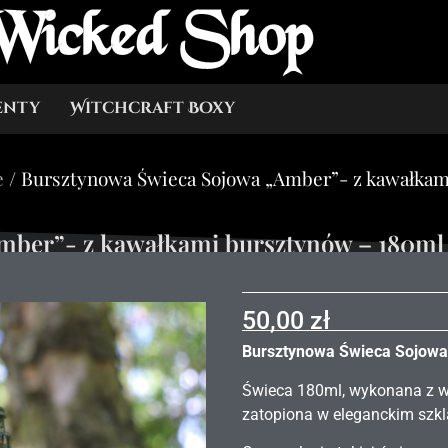
Wicked Shop
enty
Witchcraft Boxy
e
/ Bursztynowa Świeca Sojowa „Amber”- z kawałkam
mber”- z kawałkami bursztynów – 180ml
50,00
zł
Bursztynowa Świeca Sojowa
Świeca 180ml, wykonana z w
zatopiona w eleganckim szkl