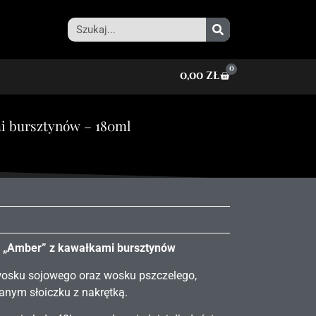
0
0,00
zł
i bursztynów – 180ml
 „Amber” z kawałkami bursztynów
osku sojowego oraz wosku pszczelego,
anym słoiczku z nakrętką.