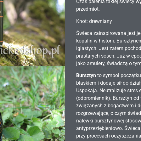
Czas palenia takiej świecy w
przedmiot.
Knot: drewniany
Świeca zainspirowana jest je
kopalin w historii: Bursztyn
iglastych. Jest zatem pocho
prastarych sosen. Już w epo
jako amulety, świadczą o ty
Bursztyn
to symbol początku
blaskiem i dodaje sił do dzia
Uspokaja. Neutralizuje stres
(odpromiennik). Bursztyn od
związanych z bogactwem i do
rozgrzewające, o czym świad
nalewki bursztynowej stosow
antyprzeziębieniowo. Świeca
przy procesach oczyszczania 