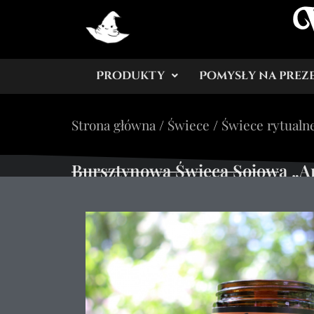
Produkty
Pomysły na prez
Strona główna
/
Świece
/
Świece rytualn
Bursztynowa Świeca Sojowa „A