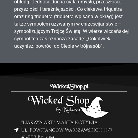
obłudą. Jedność ducha-ciała-umysłu, przeszłości,
przyszłości i teraźniejszości. Co ciekawe, triquetra
oraz ring triquetra (triquetra wpisana w okrąg) jest
także symbolem używanym w chrześcijaństwie –
symbolizującym Trójcę Świętą. W wierze wiccańskiej
symbol ten zaś oznacza zasadę: „Cokolwiek
uczynisz, powróci do Ciebie w trójnasób”.
WickedShop.pl
"NAKAYA ART" MARTA KOTYNIA
ul. Powstańców Warszawskich 14/7
41-902 Bytom