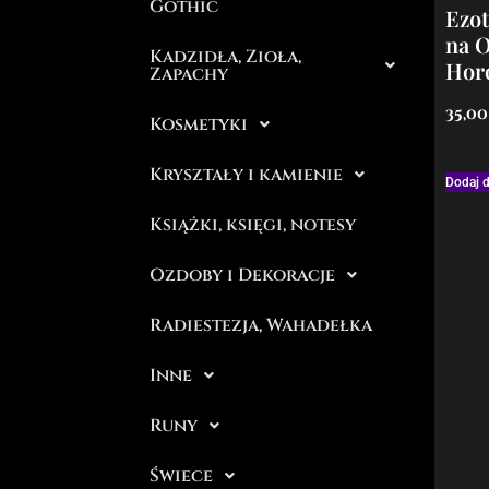
Gothic
Ezo
na O
Kadzidła, Zioła,
Hor
Zapachy
35,0
Kosmetyki
Kryształy i kamienie
Dodaj 
Książki, księgi, notesy
Ozdoby i Dekoracje
Radiestezja, Wahadełka
Inne
Runy
Świece