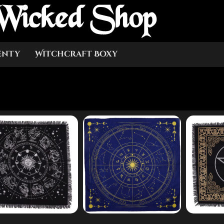
Wicked Shop
enty
Witchcraft Boxy