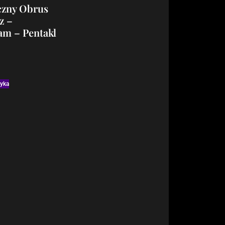
czny Obrus
z –
am – Pentakl
zyka