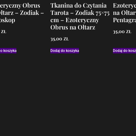
teryczny Obrus
Tkanina do Czytania
Ezotery
łtarz – Zodiak –
Tarota – Zodiak 75×75
na Ołtar
oskop
cm – Ezoteryczny
Pentagr
Obrus na Ołtarz
0
zł
35,00
zł
35,00
zł
do koszyka
Dodaj do koszyka
Dodaj do kos