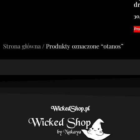
d
30
Pro
Strona główna
/ Produkty oznaczone “otanos”
WickedShop.pl