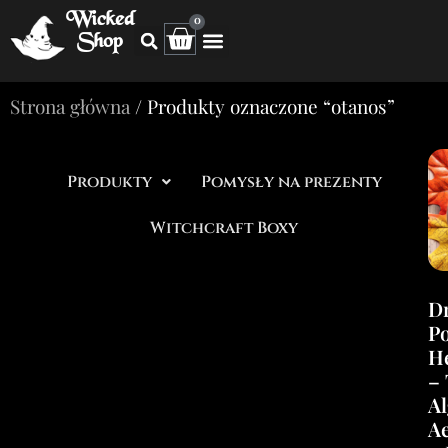
Wicked
0
Shop
Strona główna
/ Produkty oznaczone “otanos”
Produkty
Pomysły na prezenty
Witchcraft Boxy
D
P
H
– 
Al
A