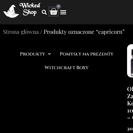
Wicked
0
Shop
Strona główna
/ Produkty oznaczone “capricorn”
Produkty
Pomysły na prezenty
Witchcraft Boxy
Ol
Z
Ko
1
– 
20